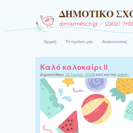
ΔΗΜΟΤΙΚΟ ΣΧ
dimarm@sch.gr – 22620 71155
Αρχική
Το σχολείο μας
Ανακοινώσεις
Καλό καλοκαίρι !!
Δημοσιεύθηκε
15 Ιουνίου, 2026
από τον/την
admin